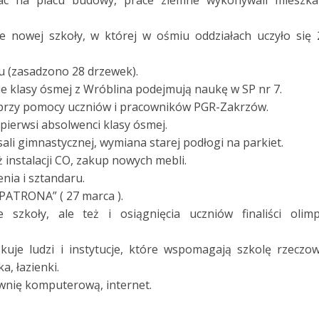
ac na placu budowy, prace ziemne wykonywali mieszka
e nowej szkoły, w której w ośmiu oddziałach uczyło się 
u (zasadzono 28 drzewek).
ie klasy ósmej z Wróblina podejmują naukę w SP nr 7.
 przy pomocy uczniów i pracowników PGR-Zakrzów.
pierwsi absolwenci klasy ósmej.
 sali gimnastycznej, wymiana starej podłogi na parkiet.
 instalacji CO, zakup nowych mebli.
nia i sztandaru.
PATRONA” ( 27 marca ).
 szkoły, ale też i osiągnięcia uczniów finaliści olimp
kuje ludzi i instytucje, które wspomagają szkolę rzeczow
, łazienki.
wnię komputerową, internet.