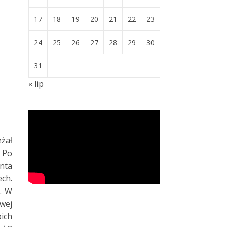
17
18
19
20
21
22
23
24
25
26
27
28
29
30
31
« lip
eżał
 Po
nta
ch.
h. W
wej
ich