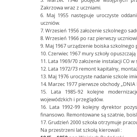
5. Marzec 1948 podjęcie wstępnych pr
Zakrzowa wraz z uczniami.
6. Maj 1955 następuje uroczyste oddani
uczniów.
7. Wrzesień 1956 założenie szkolnego sad
8. Wrzesień 1966 po raz pierwszy uczniow
9. Maj 1967 urządzenie boiska szkolnego
10. Czerwiec 1967 mury szkoły opuszczają 
11. Lata 1969/70 założenie instalacji CO w
12. Lata 1972/73 remont kapitalny, montaż
13. Maj 1976 uroczyste nadanie szkole imie
14. Marzec 1977 pierwsze obchody „DNIA 
15. Lata 1985-92 kolejne modernizacje
wojewódzkich i przeglądów.
16. Lata 1992-99 kolejny dyrektor pozys
finansowo. Remontowane są szatnie, boiska
17. Grudzień 2000 szkoła otrzymuje praco
Na przestrzeni lat szkołą kierowali :