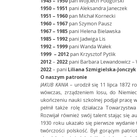
1945 – 1950
pan Wojciech Podgórski
1950 – 1951
pani Aleksandra Janeczek
1951 – 1960
pan Michał Kornecki
1960 – 1967
pan Szymon Pausz
1967 – 1985
pani Helena Bielawska
1985 – 1992
pani Jadwiga Lis
1992 – 1999
pani Wanda Wałek
1999 – 2012
pan Krzysztof Pytlik
2012
–
2022
pani Barbara Lewandowicz –
2022
– pani
Liliana Szmigielska-Jonczyk
O naszym patronie
JAKUB KANIA
– urodził się 11 lipca 1872 
wówczas, zrządzeniem losu, do Niemiec 
ukończeniu nauki szkolnej podjął pracę 
pełnił także rolę działacza Towarzystw
Rozwijał również swój talent stając się 
1930 roku ukazało się pierwsze wydanie
twórczości polskość. Był gorącym patri