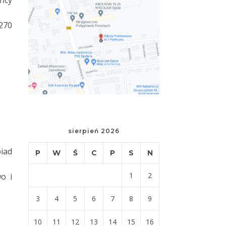
ńcy
270
sierpień 2026
iad
P
W
Ś
C
P
S
N
1
2
o i
3
4
5
6
7
8
9
10
11
12
13
14
15
16