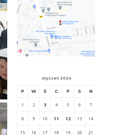
styczeń 2024
P
W
Ś
C
P
S
N
3
1
2
4
5
6
7
11
12
8
9
10
13
14
15
16
17
18
19
20
21