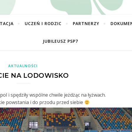
TACJA
UCZEŃ I RODZIC
PARTNERZY
DOKUME
JUBILEUSZ PSP7
AKTUALNOŚCI
CIE NA LODOWISKO
opol i spędziły wspólne chwile jeżdżąc na łyżwach.
kie powstania i do przodu przed siebie