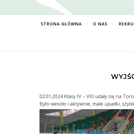
STRONA GŁÓWNA
O NAS
REKRU
WYJŚ
02.01.2024 Klasy IV – VIII udały się na Tor
Było wesoło i aktywnie, małe upadki, szyb