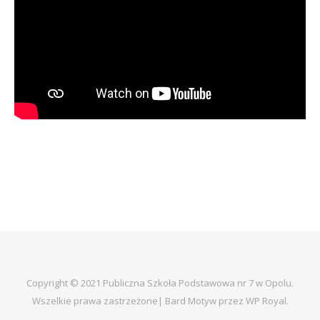
Copyright © 2021 Publiczna Szkoła Podstawowa nr 7 w Opolu.
Wszelkie prawa zastrzeżone|
Bard Motyw przez
WP Royal
.