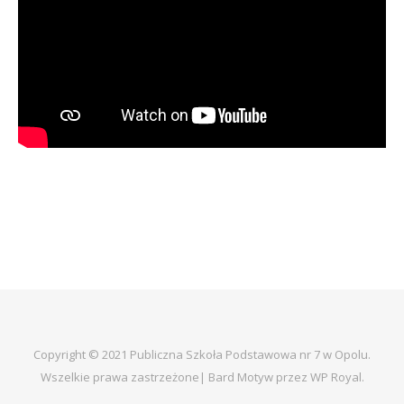
Copyright © 2021 Publiczna Szkoła Podstawowa nr 7 w Opolu.
Wszelkie prawa zastrzeżone|
Bard Motyw przez
WP Royal
.