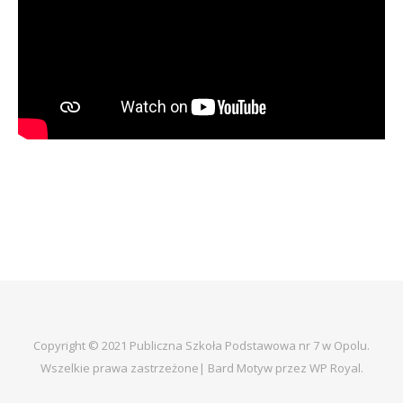
Copyright © 2021 Publiczna Szkoła Podstawowa nr 7 w Opolu.
Wszelkie prawa zastrzeżone|
Bard Motyw przez
WP Royal
.